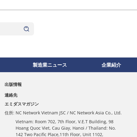
製造業ニュース
企業紹介
出版情報
連絡先
エミダスマガジン
住所:
NC Network Vietnam JSC / NC Network Asia Co., Ltd.
Vietnam: Room 702, 7th Floor, V.E.T Building, 98
Hoang Quoc Viet, Cau Giay, Hanoi / Thailand: No.
142 Two Pacific Place,11th Floor, Unit 1102,