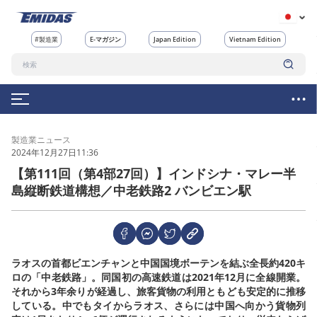
#製造業
E-マガジン
Japan Edition
Vietnam Edition
製造業ニュース
2024年12月27日11:36
【第111回（第4部27回）】インドシナ・マレー半
島縦断鉄道構想／中老鉄路2 バンビエン駅
ラオスの首都ビエンチャンと中国国境ボーテンを結ぶ全長約420キ
ロの「中老鉄路」。同国初の高速鉄道は2021年12月に全線開業。
それから3年余りが経過し、旅客貨物の利用ともども安定的に推移
している。中でもタイからラオス、さらには中国へ向かう貨物列