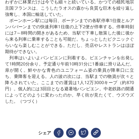
わずかに林業だけは今でも細々と続いている。かつての植民地宗
主国フランスは、こうしたラオスの森から良質な巨木を繰り返し
強奪し、本国に輸送していた。
ポーンホーン駅には毎日、ボーテンまでの各駅停車1往復とルア
ンパバーンまでの快速列車1往復の上下2便が停車する。停車時刻
には7～8時間の開きがあるため、当駅で下車し散策した後に後か
ら来る列車に乗車することも可能だ。ちょっとしたピクニックぐ
らいなら楽しむことができる。ただし、売店やレストランはほぼ
期待ができない。
列車はいよいよバンビエンに到着する。ビエンチャンを出発し
て1時間20分余り。予定通り午前10時31分に1番線に滑り込んだ。
扉が開く。鮮やかな青色のユニフォーム姿の乗員が降車口に立
ち、乗降客を迎える。人の波の次には、当駅までの物資が次々と
降ろされていた。ここまでの運賃は1人12万3000キープ（約870
円）。個人的には3回目となる避暑地バンビエン。中老鉄路の開通
によってどのように変わったのか。早く街が見たくて、ウズウズ
した。（つづく）
シェア