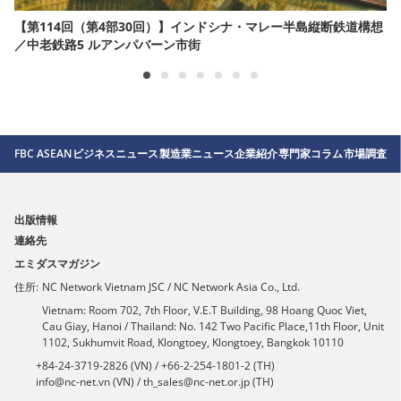
【第114回（第4部30回）】インドシナ・マレー半島縦断鉄道構想
／中老鉄路5 ルアンパバーン市街
FBC ASEAN
ビジネスニュース
製造業ニュース
企業紹介
専門家コラム
市場調査
出版情報
連絡先
エミダスマガジン
住所:
NC Network Vietnam JSC / NC Network Asia Co., Ltd.
Vietnam: Room 702, 7th Floor, V.E.T Building, 98 Hoang Quoc Viet,
Cau Giay, Hanoi / Thailand: No. 142 Two Pacific Place,11th Floor, Unit
1102, Sukhumvit Road, Klongtoey, Klongtoey, Bangkok 10110
+84-24-3719-2826 (VN) / +66-2-254-1801-2 (TH)
info@nc-net.vn (VN) / th_sales@nc-net.or.jp (TH)