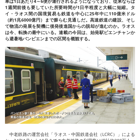
車は1日あたり4～6便が運行されるようになっており、従来ならば
1週間前後も要していた所要時間が1日半程度と大幅に短縮。タ
イ・ラオス間の国境貿易も鉄道を中心に25年中に110億米ドル
（約1兆6000億円）まで膨らむ見通しだ。高速鉄道の建設、そし
て物流の発展を契機に後発後進国からの脱却が進むのか。ラオス
は今、転換の最中にいる。連載の今回は、始発駅ビエンチャンか
ら避暑地バンビエンまでの区間を概観する。
中老鉄路の運営会社「ラオス・中国鉄道会社（LCRC）」による