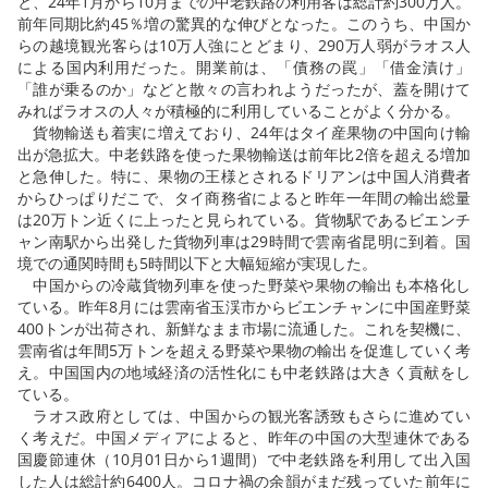
と、24年1月から10月までの中老鉄路の利用客は総計約300万人。
前年同期比約45％増の驚異的な伸びとなった。このうち、中国か
らの越境観光客らは10万人強にとどまり、290万人弱がラオス人
による国内利用だった。開業前は、「債務の罠」「借金漬け」
「誰が乗るのか」などと散々の言われようだったが、蓋を開けて
みればラオスの人々が積極的に利用していることがよく分かる。
貨物輸送も着実に増えており、24年はタイ産果物の中国向け輸
出が急拡大。中老鉄路を使った果物輸送は前年比2倍を超える増加
と急伸した。特に、果物の王様とされるドリアンは中国人消費者
からひっぱりだこで、タイ商務省によると昨年一年間の輸出総量
は20万トン近くに上ったと見られている。貨物駅であるビエンチ
ャン南駅から出発した貨物列車は29時間で雲南省昆明に到着。国
境での通関時間も5時間以下と大幅短縮が実現した。
中国からの冷蔵貨物列車を使った野菜や果物の輸出も本格化し
ている。昨年8月には雲南省玉渓市からビエンチャンに中国産野菜
400トンが出荷され、新鮮なまま市場に流通した。これを契機に、
雲南省は年間5万トンを超える野菜や果物の輸出を促進していく考
え。中国国内の地域経済の活性化にも中老鉄路は大きく貢献をし
ている。
ラオス政府としては、中国からの観光客誘致もさらに進めてい
く考えだ。中国メディアによると、昨年の中国の大型連休である
国慶節連休（10月01日から1週間）で中老鉄路を利用して出入国
した人は総計約6400人。コロナ禍の余韻がまだ残っていた前年に