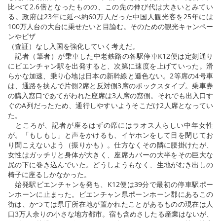
比べて2.6倍となったものの、この先の伸び代は大きいとみてい
る。政府は23年に延べ約60万人だった中国人観光客を25年には
100万人台の大台に乗せたいと目論む。そのための観光キャンペー
ンやビザ
（査証）なし入国を強化していく考えだ。
記者（筆者）が乗車した中老鉄路の各駅停車K12便は定刻通り
にビエンチャン駅を出発すると、次第に速度を上げていった。滑
らかな加速、乗り心地は日本の新幹線と遜色ない。2等席の4号車
は、通路を挟んで片側2席と反対側3席のボックスタイプ。乗車券
の購入窓口であてがわれた座席は3人席の窓側。それでも出入口す
ぐのA列だったため、通行しやすいようそこだけ2人席となってい
た。
ところが、記者が座るはずの席にはラオス人らしい中年女性
が。「もしもし」と声をかけるも、イヤホンをして目を閉じてお
り聞こえないよう（振りかも）。仕方なくその隣に腰掛けたが、
女性はガッチリと身体が大きく、座席カバーの大半をその巨大な
尻の下に巻き込んでいた。どうしようもなく、生地がむき出しの
椅子に座るしかなかった。
始発駅ビエンチャンを発ち、K12便は39分で最初の停車駅ポー
ンホーンに止まった。ビエンチャン県ポーンホーン郡にあるこの
街は、かつては県庁所在地が置かれたことがあるものの現在は人
口3万人余りの小さな地方都市。宿も含めさしたる産業はないが、